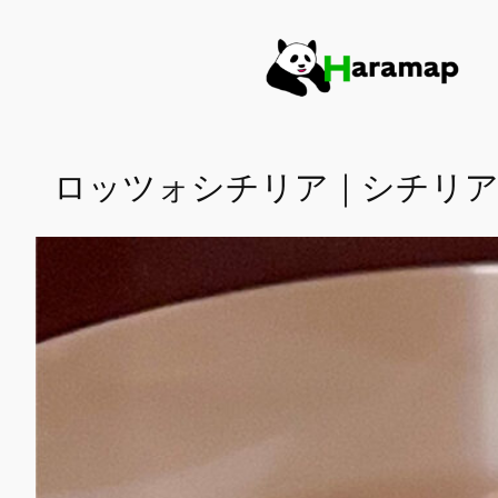
内
容
を
ス
キ
ッ
ロッツォシチリア｜シチリア
プ