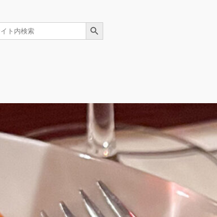
Search Button
arch