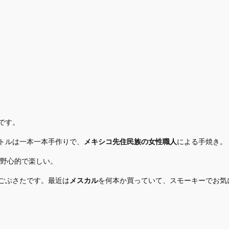
です。
トルは一本一本手作りで、
メキシコ先住民族の女性職人
による手焼き。
野心的で楽しい。
ごぶさたです。最近は
メスカル
を何本か買っていて、スモーキーでお気