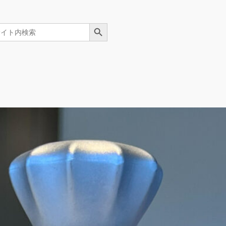
Search Button
arch