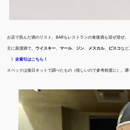
お店で呑んだ酒のリスト。BARもレストランの食後酒も混ぜ混ぜ。
主に蒸溜酒で、
ウイスキー
、
マール
、
ジン
、
メスカル
、
ピスコ
など
〉
全索引はこちら！
スペックは後日ネットで調べたもの（怪しいので参考程度に）。遡って