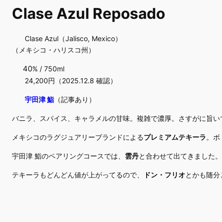
Clase Azul Reposado
Clase Azul（Jalisco, Mexico）
（メキシコ・ハリスコ州）
40
% / 750ml
24,200円（2025.12.8 確認）
宇田津 鮨
（記事あり）
バニラ、スパイス、キャラメルの甘味。複雑で濃厚。さすがに旨い
メキシコのラグジュアリーブランドによる
プレミアムテキーラ
。ボ
宇田津 鮨のペアリングコースでは、
雲丹
と合わせて出てきました。
テキーラもどんどん値が上がってるので、
ドン・フリオ
とかも随分