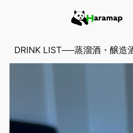
内
容
を
ス
キ
ッ
DRINK LIST──蒸溜酒・
プ