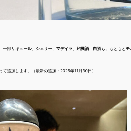
。一部
リキュール
、
シェリー
、
マデイラ
、
紹興酒
、
白酒
も。もともと
モ
追加します。（最新の追加：2025年11月30日）