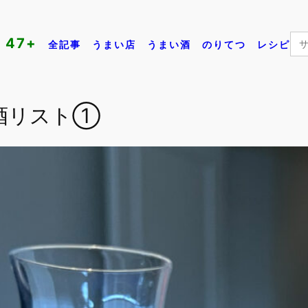
Se
47+
全記事
うまい店
うまい酒
のりてつ
レシピ
for:
醸造酒リスト①