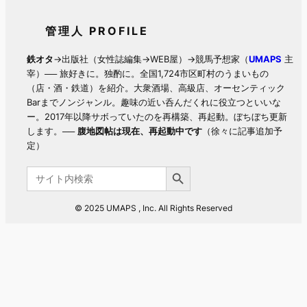
管理人 PROFILE
鉄オタ
→出版社（女性誌編集→WEB屋）→競馬予想家（
UMAPS
主
宰）── 旅好きに。独酌に。全国1,724市区町村のうまいもの
（店・酒・鉄道）を紹介。大衆酒場、高級店、オーセンティック
Barまでノンジャンル。趣味の近い呑んだくれに役立つといいな
ー。2017年以降サボっていたのを再構築、再起動。ぼちぼち更新
します。──
腹地図帖は現在、再起動中です
（徐々に記事追加予
定）
Search Button
Search
for:
© 2025 UMAPS , Inc. All Rights Reserved