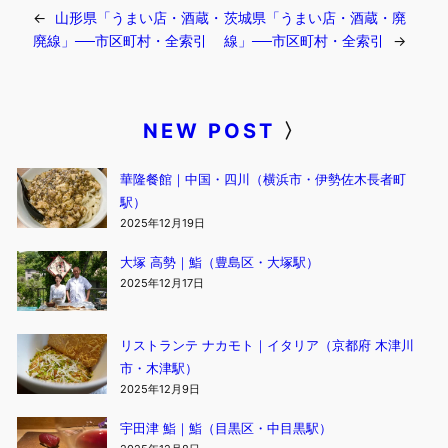
←
山形県「うまい店・酒蔵・
茨城県「うまい店・酒蔵・廃
廃線」──市区町村・全索引
線」──市区町村・全索引
→
NEW POST
〉
華隆餐館｜中国・四川（横浜市・伊勢佐木長者町
駅）
2025年12月19日
大塚 高勢｜鮨（豊島区・大塚駅）
2025年12月17日
リストランテ ナカモト｜イタリア（京都府 木津川
市・木津駅）
2025年12月9日
宇田津 鮨｜鮨（目黒区・中目黒駅）