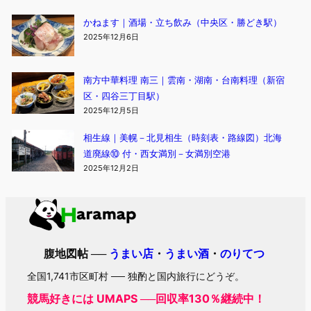
かねます｜酒場・立ち飲み（中央区・勝どき駅）
2025年12月6日
南方中華料理 南三｜雲南・湖南・台南料理（新宿
区・四谷三丁目駅）
2025年12月5日
相生線｜美幌－北見相生（時刻表・路線図）北海
道廃線⑩ 付・西女満別－女満別空港
2025年12月2日
腹地図帖 ──
うまい店
・
うまい酒
・
のりてつ
全国1,741市区町村 ── 独酌と国内旅行にどうぞ。
競馬好きには UMAPS ──回収率130％継続中！