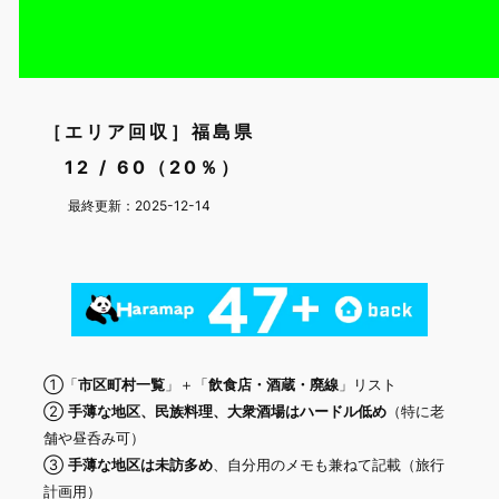
［エリア回収］福島県
12 / 60（20％）
最終更新：2025-12-14
①「
市区町村一覧
」＋「
飲食店・酒蔵・廃線
」リスト
②
手薄な地区、民族料理、大衆酒場はハードル低め
（特に老
舗や昼呑み可）
③
手薄な地区は未訪多め
、自分用のメモも兼ねて記載（旅行
計画用）