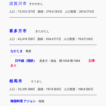
須賀川市
すかがわし
人口：73,103 [375] 面積：279.4 [433] 人口密度：261.6 [733]
喜多方市
きたかたし
人口：42,474 [591] 面積：554.6 [172] 人口密度：76.6 [1,163]
なかじま
蕎麦
日中線（国鉄）
記事
喜多方－熱塩 開:1938 廃:1984
あり
相馬市
そうまし
人口：33,391 [685] 面積：197.8 [630] 人口密度：168.8 [902]
韓国料理 アジョシ
韓国