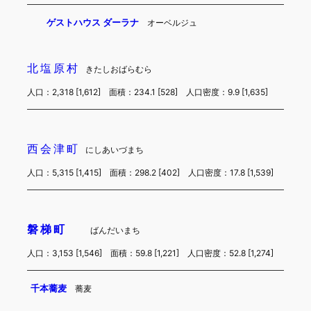
ゲストハウス ダーラナ
オーベルジュ
北塩原村
きたしおばらむら
人口：2,318 [1,612] 面積：234.1 [528] 人口密度：9.9 [1,635]
西会津町
にしあいづまち
人口：5,315 [1,415] 面積：298.2 [402] 人口密度：17.8 [1,539]
磐梯町
ばんだいまち
人口：3,153 [1,546] 面積：59.8 [1,221] 人口密度：52.8 [1,274]
千本蕎麦
蕎麦