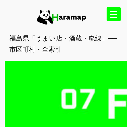
内
容
を
ス
キ
福島県「うまい店・酒蔵・廃線」──
ッ
市区町村・全索引
プ