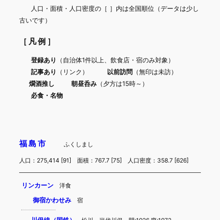
人口・面積・人口密度の［ ］内は全国順位（データは少し
古いです）
［凡例］
登録あり
（自治体1件以上、飲食店・宿のみ対象）
記事あり
（リンク）
以前訪問
（無印は未訪）
燗酒推し
朝昼呑み
（夕方は15時～）
必食・名物
福島市
ふくしまし
人口：275,414 [91] 面積：767.7 [75] 人口密度：358.7 [626]
リンカーン
洋食
御宿かわせみ
宿