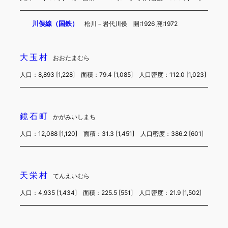
川俣線（国鉄）
松川－岩代川俣 開:1926 廃:1972
大玉村
おおたまむら
人口：8,893 [1,228] 面積：79.4 [1,085] 人口密度：112.0 [1,023]
鏡石町
かがみいしまち
人口：12,088 [1,120] 面積：31.3 [1,451] 人口密度：386.2 [601]
天栄村
てんえいむら
人口：4,935 [1,434] 面積：225.5 [551] 人口密度：21.9 [1,502]