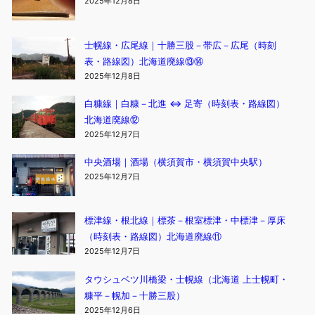
2025年12月8日
士幌線・広尾線｜十勝三股－帯広－広尾（時刻
表・路線図）北海道廃線⑬⑭
2025年12月8日
白糠線｜白糠－北進 ⇔ 足寄（時刻表・路線図）
北海道廃線⑫
2025年12月7日
中央酒場｜酒場（横須賀市・横須賀中央駅）
2025年12月7日
標津線・根北線｜標茶－根室標津・中標津－厚床
（時刻表・路線図）北海道廃線⑪
2025年12月7日
タウシュベツ川橋梁・士幌線（北海道 上士幌町・
糠平－幌加－十勝三股）
2025年12月6日