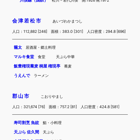
川俣線（国鉄）
松川－岩代川俣 開:1926 廃:1972
会津若松市
あいづわかまつし
人口：112,882 [246] 面積：383.0 [301] 人口密度：294.8 [696]
籠太
居酒屋・郷土料理
マルキ食堂
食堂
天ぷら中華
飯豊権現蕎麦 桐屋 権現亭
蕎麦
うえんで
ラーメン
郡山市
こおりやまし
人口：321,674 [76] 面積：757.2 [81] 人口密度：424.8 [581]
寿司割烹 魚紋
鮨・小料理
天ぷら 佐久間
天ぷら