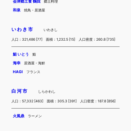
会津郷土食 鶴我
郷土料理
和泉
焼鳥・居酒屋
いわき市
いわきし
人口：321,486 [77] 面積：1,232.5 [15] 人口密度：260.8 [735]
鮨 いとう
鮨
海幸
居酒屋・海鮮
HAGI
フランス
白河市
しらかわし
人口：57,332 [463] 面積：305.3 [391] 人口密度：187.8 [856]
火風鼎
ラーメン