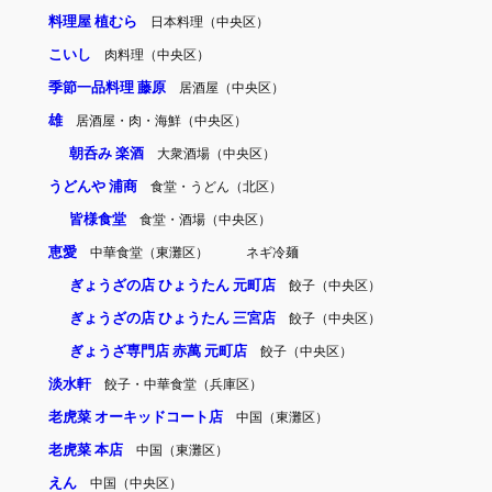
料理屋 植むら
日本料理（中央区）
こいし
肉料理（中央区）
季節一品料理 藤原
居酒屋（中央区）
雄
居酒屋・肉・海鮮（中央区）
朝呑み 楽酒
大衆酒場（中央区）
うどんや 浦商
食堂・うどん（北区）
皆様食堂
食堂・酒場（中央区）
恵愛
中華食堂（東灘区）
ネギ冷麺
ぎょうざの店 ひょうたん 元町店
餃子（中央区）
ぎょうざの店 ひょうたん 三宮店
餃子（中央区）
ぎょうざ専門店 赤萬 元町店
餃子（中央区）
淡水軒
餃子・中華食堂（兵庫区）
老虎菜 オーキッドコート店
中国（東灘区）
老虎菜 本店
中国（東灘区）
えん
中国（中央区）