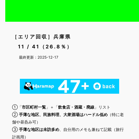
［エリア回収］兵庫県
11 / 41（26.8％）
最終更新：2025-12-17
①「
市区町村一覧
」＋「
飲食店・酒蔵・廃線
」リスト
②
手薄な地区、民族料理、大衆酒場はハードル低め
（特に老
舗や昼呑み可）
③
手薄な地区は未訪多め
、自分用のメモも兼ねて記載（旅行
計画用）