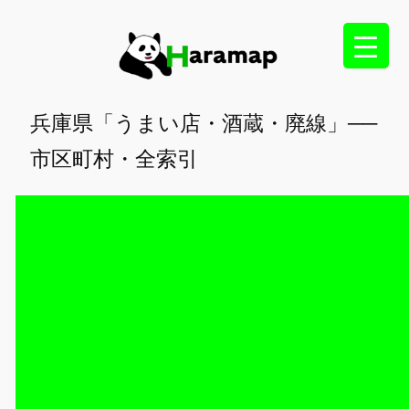
内
容
を
ス
キ
兵庫県「うまい店・酒蔵・廃線」──
ッ
市区町村・全索引
プ