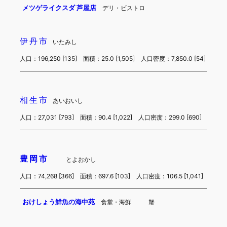
メツゲライクスダ 芦屋店
デリ・ビストロ
伊丹市
いたみし
人口：196,250 [135] 面積：25.0 [1,505] 人口密度：7,850.0 [54]
相生市
あいおいし
人口：27,031 [793] 面積：90.4 [1,022] 人口密度：299.0 [690]
豊岡市
とよおかし
人口：74,268 [366] 面積：697.6 [103] 人口密度：106.5 [1,041]
おけしょう鮮魚の海中苑
食堂・海鮮
蟹