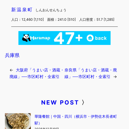
新温泉町
しんおんせんちょう
人口：12,460 [1,110] 面積：241.0 [510] 人口密度：51.7 [1,285]
兵庫県
←
大阪府「うまい店・酒蔵・
奈良県「うまい店・酒蔵・廃
廃線」──市区町村・全索引
線」──市区町村・全索引
→
NEW POST
〉
華隆餐館｜中国・四川（横浜市・伊勢佐木長者町
駅）