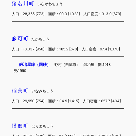
猪名川町
いながわちょう
人口：28,355 [773] 面積：90.3 [1,023] 人口密度：313.9 [679]
多可町
たかちょう
人口：18,037 [950] 面積：185.2 [678] 人口密度：97.4 [1,070]
鍛冶屋線（国鉄）
野村（西脇市）－鍛冶屋 開:1913
廃:1990
稲美町
いなみちょう
人口：29,950 [754] 面積：34.9 [1,415] 人口密度：857.7 [404]
播磨町
はりまちょう