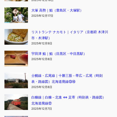
2025年12月19日
大塚 高勢｜鮨（豊島区・大塚駅）
2025年12月17日
リストランテ ナカモト｜イタリア（京都府 木津川
市・木津駅）
2025年12月9日
宇田津 鮨｜鮨（目黒区・中目黒駅）
2025年12月8日
士幌線・広尾線｜十勝三股－帯広－広尾（時刻
表・路線図）北海道廃線⑬⑭
2025年12月8日
白糠線｜白糠－北進 ⇔ 足寄（時刻表・路線図）
北海道廃線⑫
2025年12月7日