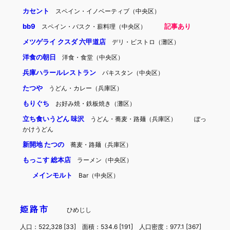
カセント
スペイン・イノベーティブ（中央区）
bb9
記事あり
スペイン・バスク・薪料理（中央区）
メツゲライ クスダ 六甲道店
デリ・ビストロ（灘区）
洋食の朝日
洋食・食堂（中央区）
兵庫ハラールレストラン
パキスタン（中央区）
たつや
うどん・カレー（兵庫区）
もりぐち
お好み焼・鉄板焼き（灘区）
立ち食いうどん 味沢
うどん・蕎麦・路麺（兵庫区）
ぼっ
かけうどん
新開地 たつの
蕎麦・路麺（兵庫区）
もっこす 総本店
ラーメン（中央区）
メインモルト
Bar（中央区）
姫路市
ひめじし
人口：522,328 [33] 面積：534.6 [191] 人口密度：977.1 [367]