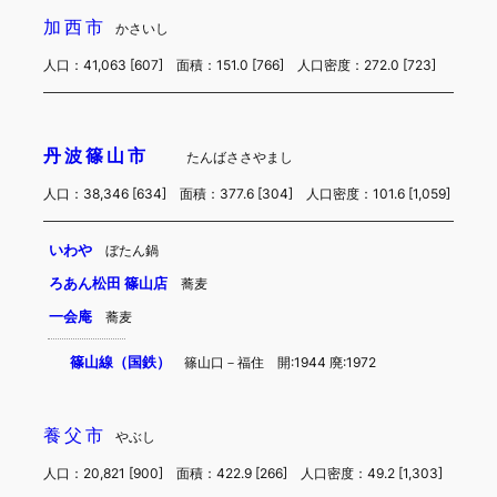
加西市
かさいし
人口：41,063 [607] 面積：151.0 [766] 人口密度：272.0 [723]
丹波篠山市
たんばささやまし
人口：38,346 [634] 面積：377.6 [304] 人口密度：101.6 [1,059]
いわや
ぼたん鍋
ろあん松田 篠山店
蕎麦
一会庵
蕎麦
篠山線（国鉄）
篠山口－福住 開:1944 廃:1972
養父市
やぶし
人口：20,821 [900] 面積：422.9 [266] 人口密度：49.2 [1,303]