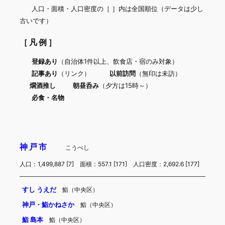
人口・面積・人口密度の［ ］内は全国順位（データは少し
古いです）
［凡例］
登録あり
（自治体1件以上、飲食店・宿のみ対象）
記事あり
（リンク）
以前訪問
（無印は未訪）
燗酒推し
朝昼呑み
（夕方は15時～）
必食・名物
神戸市
こうべし
人口：1,499,887 [7] 面積：557.1 [171] 人口密度：2,692.6 [177]
すし うえだ
鮨（中央区）
神戸・鮨かねさか
鮨（中央区）
鮨 島本
鮨（中央区）