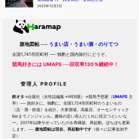
2025年12月2日
腹地図帖 ──
うまい店
・
うまい酒
・
のりてつ
全国1,741市区町村 ── 独酌と国内旅行にどうぞ。
競馬好きには UMAPS ──回収率130％継続中！
管理人 PROFILE
鉄オタ
→出版社（女性誌編集→WEB屋）→競馬予想家（
UMAPS
主
宰）── 旅好きに。独酌に。全国1,724市区町村のうまいもの
（店・酒・鉄道）を紹介。大衆酒場、高級店、オーセンティック
Barまでノンジャンル。趣味の近い呑んだくれに役立つといいな
ー。2017年以降サボっていたのを再構築、再起動。ぼちぼち更新
します。──
腹地図帖は現在、再起動中です
（徐々に記事追加予
定）