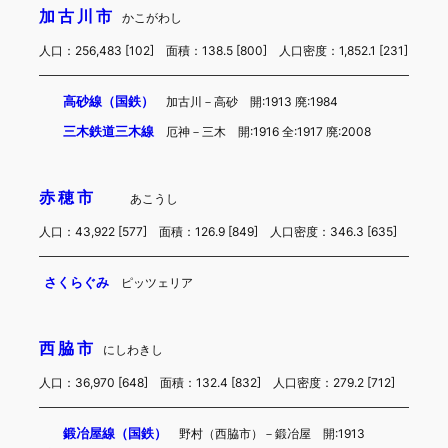
加古川市
かこがわし
人口：256,483 [102] 面積：138.5 [800] 人口密度：1,852.1 [231]
高砂線（国鉄）
加古川－高砂 開:1913 廃:1984
三木鉄道三木線
厄神－三木 開:1916 全:1917 廃:2008
赤穂市
あこうし
人口：43,922 [577] 面積：126.9 [849] 人口密度：346.3 [635]
さくらぐみ
ピッツェリア
西脇市
にしわきし
人口：36,970 [648] 面積：132.4 [832] 人口密度：279.2 [712]
鍛冶屋線（国鉄）
野村（西脇市）－鍛冶屋 開:1913