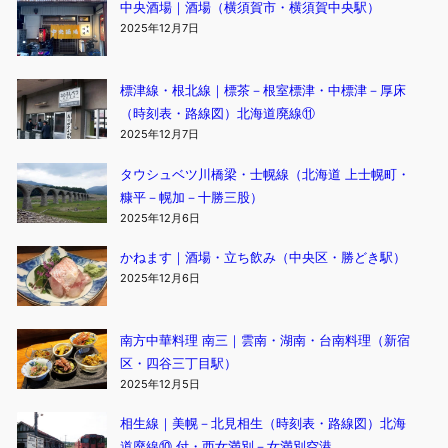
中央酒場｜酒場（横須賀市・横須賀中央駅）
2025年12月7日
標津線・根北線｜標茶－根室標津・中標津－厚床
（時刻表・路線図）北海道廃線⑪
2025年12月7日
タウシュベツ川橋梁・士幌線（北海道 上士幌町・
糠平－幌加－十勝三股）
2025年12月6日
かねます｜酒場・立ち飲み（中央区・勝どき駅）
2025年12月6日
南方中華料理 南三｜雲南・湖南・台南料理（新宿
区・四谷三丁目駅）
2025年12月5日
相生線｜美幌－北見相生（時刻表・路線図）北海
道廃線⑩ 付・西女満別－女満別空港