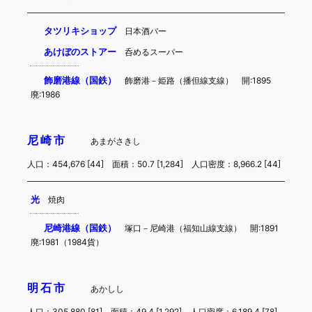
タツリキショップ
日本酒バー
あけぼのストアー
呑めるスーパー
飾磨港線（国鉄）
飾磨港－姫路（播但線支線） 開:1895
廃:1986
尼崎市
あまがさきし
人口：454,676 [44] 面積：50.7 [1,284] 人口密度：8,966.2 [44]
光
焼肉
尼崎港線（国鉄）
塚口－尼崎港（福知山線支線） 開:1891
廃:1981（1984貨）
明石市
あかしし
人口：305,880 [81] 面積：49.4 [1,292] 人口密度：6,189.4 [78]