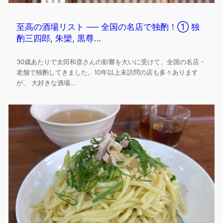
至高の酒場リスト ── 全国の名店で独酌！① 独
酌三四郎, 朱欒, 黒尊…
30歳あたりで太田和彦さんの影響を大いに受けて、全国の名店・
老舗で独酌してきました。10年以上未訪問の店も多々あります
が、 大好きな酒場…