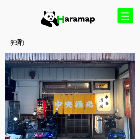
内
容
を
ス
キ
独酌
ッ
プ