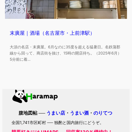
末廣屋｜酒場（名古屋市・上前津駅）
大須の名店・末廣屋。6月なのに35度を超える猛暑日。名鉄蒲郡
線から回って、商店街を抜け、15時の開店待ち。（2025年6月）
5分前に着…
腹地図帖 ──
うまい店
・
うまい酒
・
のりてつ
全国1,741市区町村 ── 独酌と国内旅行にどうぞ。
競馬好きには UMAPS ──回収率130％継続中！