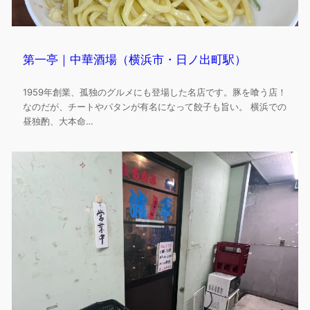
第一亭｜中華酒場（横浜市・日ノ出町駅）
1959年創業、孤独のグルメにも登場した名店です。豚を喰う店！
なのだが、チートやパタンが有名になって餃子も旨い。 横浜での
昼独酌、大本命…