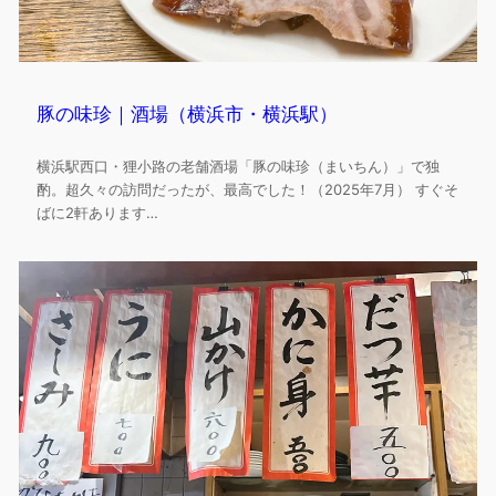
豚の味珍｜酒場（横浜市・横浜駅）
横浜駅西口・狸小路の老舗酒場「豚の味珍（まいちん）」で独
酌。超久々の訪問だったが、最高でした！（2025年7月） すぐそ
ばに2軒あります…