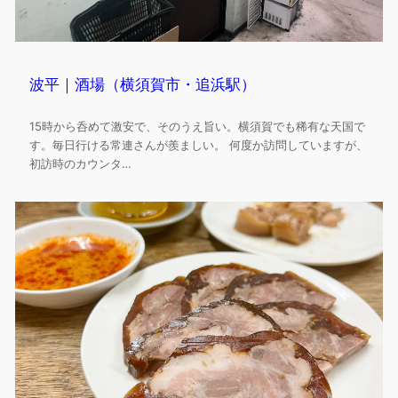
波平｜酒場（横須賀市・追浜駅）
15時から呑めて激安で、そのうえ旨い。横須賀でも稀有な天国で
す。毎日行ける常連さんが羨ましい。 何度か訪問していますが、
初訪時のカウンタ…