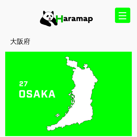
内
容
を
ス
キ
大阪府
ッ
プ