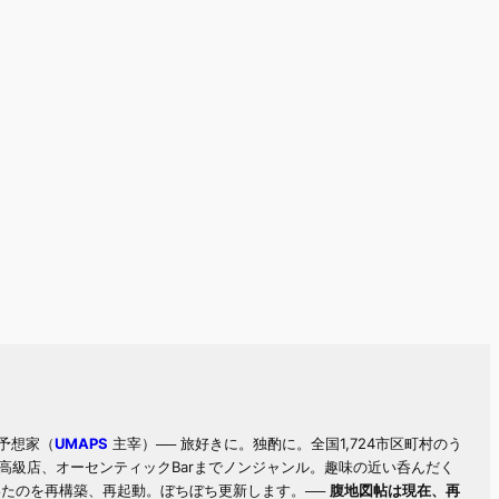
予想家（
UMAPS
主宰）── 旅好きに。独酌に。全国1,724市区町村のう
高級店、オーセンティックBarまでノンジャンル。趣味の近い呑んだく
いたのを再構築、再起動。ぼちぼち更新します。──
腹地図帖は現在、再