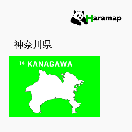
内
容
を
ス
キ
神奈川県
ッ
プ