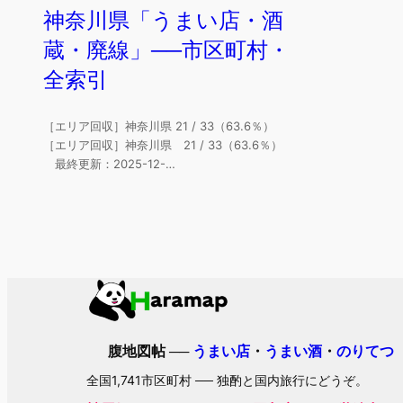
神奈川県「うまい店・酒
蔵・廃線」──市区町村・
全索引
［エリア回収］神奈川県 21 / 33（63.6％）
［エリア回収］神奈川県 21 / 33（63.6％）
最終更新：2025-12-…
腹地図帖 ──
うまい店
・
うまい酒
・
のりてつ
全国1,741市区町村 ── 独酌と国内旅行にどうぞ。