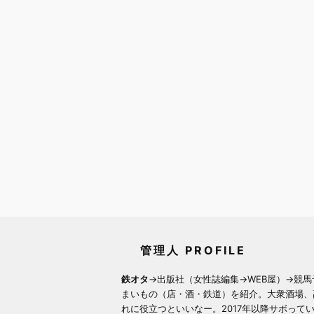
管理人 PROFILE
鉄オタ
→出版社（女性誌編集→WEB屋）→競馬
まいもの（店・酒・鉄道）を紹介。大衆酒場、
れに役立つといいなー。2017年以降サボって