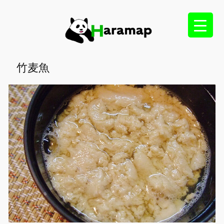
内
容
を
ス
キ
竹麦魚
ッ
プ