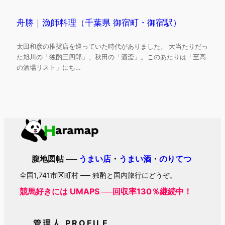
舟勝｜漁師料理（千葉県 御宿町・御宿駅）
太田和彦の推奨店を巡っていた時代がありました。 大当たりだっ
た旭川の「独酌三四郎」、秋田の「酒盃」。このあたりは「至高
の酒場リスト」にち…
腹地図帖 ──
うまい店
・
うまい酒
・
のりてつ
全国1,741市区町村 ── 独酌と国内旅行にどうぞ。
競馬好きには UMAPS ──回収率130％継続中！
管理人 PROFILE