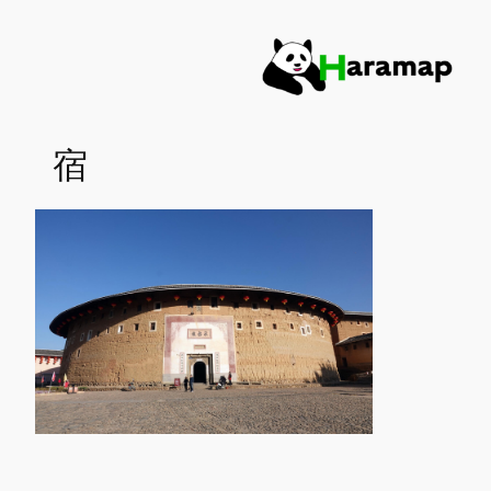
内
容
を
ス
キ
宿
ッ
プ