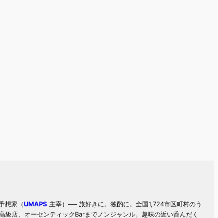
予想家（
UMAPS
主宰）── 旅好きに。独酌に。全国1,724市区町村のう
高級店、オーセンティックBarまでノンジャンル。趣味の近い呑んだく