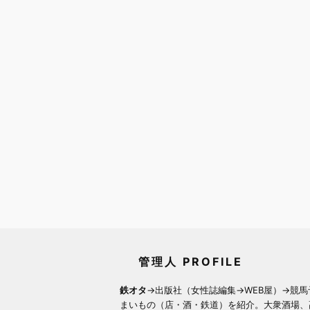
管理人 PROFILE
鉄オタ
→出版社（女性誌編集→WEB屋）→競馬
まいもの（店・酒・鉄道）を紹介。大衆酒場、