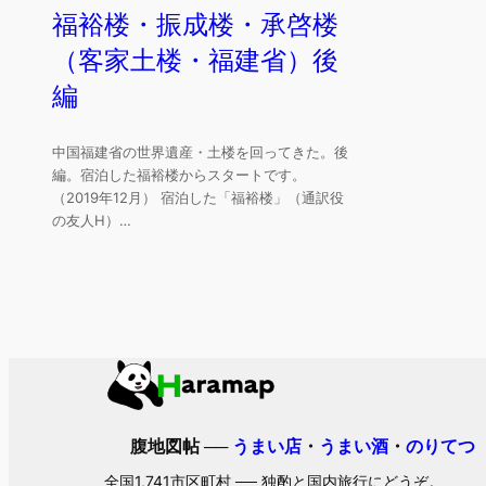
福裕楼・振成楼・承啓楼
（客家土楼・福建省）後
編
中国福建省の世界遺産・土楼を回ってきた。後
編。宿泊した福裕楼からスタートです。
（2019年12月） 宿泊した「福裕楼」（通訳役
の友人H）…
腹地図帖 ──
うまい店
・
うまい酒
・
のりてつ
全国1,741市区町村 ── 独酌と国内旅行にどうぞ。