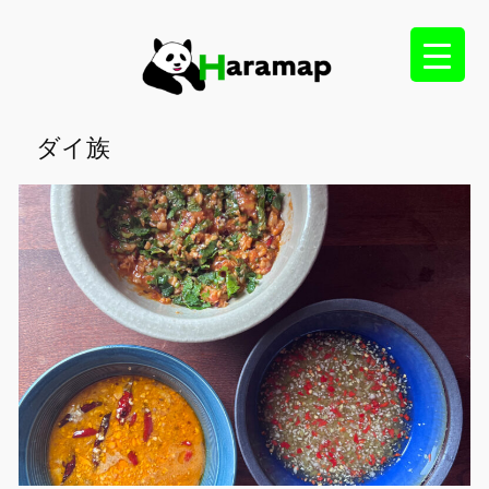
内
容
を
ス
キ
ダイ族
ッ
プ