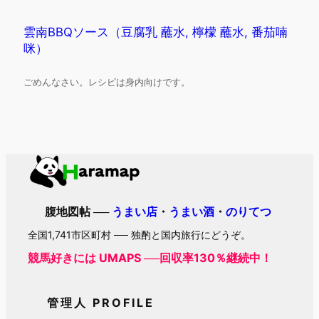
雲南BBQソース（豆腐乳 蘸水, 檸檬 蘸水, 番茄喃
咪）
ごめんなさい。レシピは身内向けです。
腹地図帖 ──
うまい店
・
うまい酒
・
のりてつ
全国1,741市区町村 ── 独酌と国内旅行にどうぞ。
競馬好きには UMAPS ──回収率130％継続中！
管理人 PROFILE