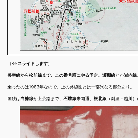
（⇔
スライドします
）
美幸線から松前線まで、この番号順にやる
予定。
瀬棚線
とか
岩内線
乗ったのは1983年なので、上の路線図とは一部異なる部分あり。
国鉄は
白糠線
が上茶路まで、
石勝線
未開通、
根北線
（斜里－越川）