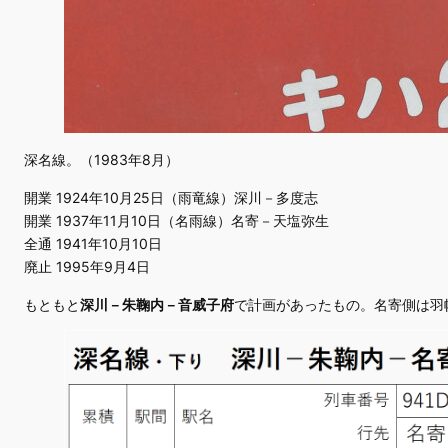
深名線。（1983年8月）
開業 1924年10月25日（雨竜線）深川－多度志
開業 1937年11月10日（名雨線）名寄－天塩弥生
全通 1941年10月10日
廃止 1995年9月4日
もともと
深川－朱鞠内－音威子府
で計画があったもの。名寄側は羽