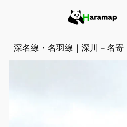
内
容
を
ス
キ
ッ
深名線・名羽線｜深川－名寄
プ