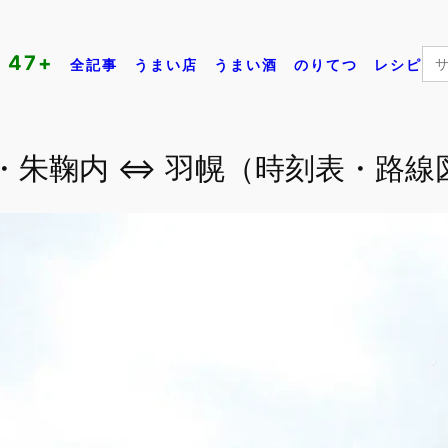
Se
47+
全記事
うまい店
うまい酒
のりてつ
レシピ
for:
・朱鞠内 ⇔ 羽幌（時刻表・路