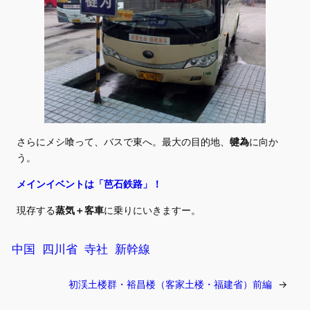
さらにメシ喰って、バスで東へ。最大の目的地、
犍為
に向か
う。
メインイベントは「芭石鉄路」！
現存する
蒸気＋客車
に乗りにいきますー。
中国
四川省
寺社
新幹線
初渓土楼群・裕昌楼（客家土楼・福建省）前編
→