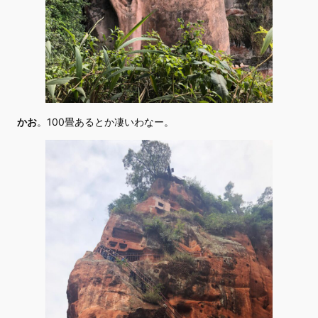
かお
。100畳あるとか凄いわなー。