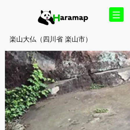
内
容
を
ス
キ
楽山大仏（四川省 楽山市）
ッ
プ