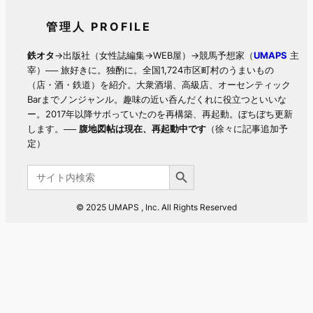
管理人 PROFILE
鉄オタ
→出版社（女性誌編集→WEB屋）→競馬予想家（
UMAPS
主
宰）── 旅好きに。独酌に。全国1,724市区町村のうまいもの
（店・酒・鉄道）を紹介。大衆酒場、高級店、オーセンティック
Barまでノンジャンル。趣味の近い呑んだくれに役立つといいな
ー。2017年以降サボっていたのを再構築、再起動。ぼちぼち更新
します。──
腹地図帖は現在、再起動中です
（徐々に記事追加予
定）
Search Button
Search
for:
© 2025 UMAPS , Inc. All Rights Reserved