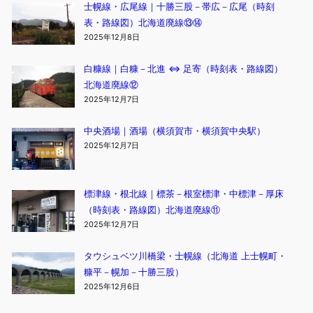
士幌線・広尾線｜十勝三股－帯広－広尾（時刻
表・路線図）北海道廃線⑬⑭
2025年12月8日
白糠線｜白糠－北進 ⇔ 足寄（時刻表・路線図）
北海道廃線⑫
2025年12月7日
中央酒場｜酒場（横須賀市・横須賀中央駅）
2025年12月7日
標津線・根北線｜標茶－根室標津・中標津－厚床
（時刻表・路線図）北海道廃線⑪
2025年12月7日
タウシュベツ川橋梁・士幌線（北海道 上士幌町・
糠平－幌加－十勝三股）
2025年12月6日