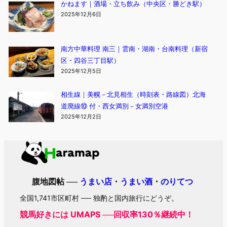
かねます｜酒場・立ち飲み（中央区・勝どき駅）
2025年12月6日
南方中華料理 南三｜雲南・湖南・台南料理（新宿
区・四谷三丁目駅）
2025年12月5日
相生線｜美幌－北見相生（時刻表・路線図）北海
道廃線⑩ 付・西女満別－女満別空港
2025年12月2日
腹地図帖 ──
うまい店
・
うまい酒
・
のりてつ
全国1,741市区町村 ── 独酌と国内旅行にどうぞ。
競馬好きには UMAPS ──回収率130％継続中！