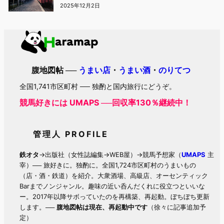
2025年12月2日
腹地図帖 ──
うまい店
・
うまい酒
・
のりてつ
全国1,741市区町村 ── 独酌と国内旅行にどうぞ。
競馬好きには UMAPS ──回収率130％継続中！
管理人 PROFILE
鉄オタ
→出版社（女性誌編集→WEB屋）→競馬予想家（
UMAPS
主
宰）── 旅好きに。独酌に。全国1,724市区町村のうまいもの
（店・酒・鉄道）を紹介。大衆酒場、高級店、オーセンティック
Barまでノンジャンル。趣味の近い呑んだくれに役立つといいな
ー。2017年以降サボっていたのを再構築、再起動。ぼちぼち更新
します。──
腹地図帖は現在、再起動中です
（徐々に記事追加予
定）