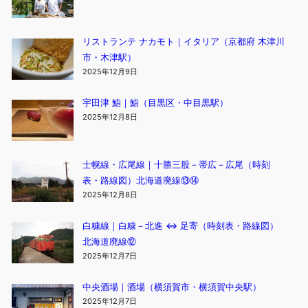
リストランテ ナカモト｜イタリア（京都府 木津川
市・木津駅）
2025年12月9日
宇田津 鮨｜鮨（目黒区・中目黒駅）
2025年12月8日
士幌線・広尾線｜十勝三股－帯広－広尾（時刻
表・路線図）北海道廃線⑬⑭
2025年12月8日
白糠線｜白糠－北進 ⇔ 足寄（時刻表・路線図）
北海道廃線⑫
2025年12月7日
中央酒場｜酒場（横須賀市・横須賀中央駅）
2025年12月7日