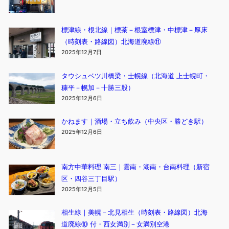
標津線・根北線｜標茶－根室標津・中標津－厚床
（時刻表・路線図）北海道廃線⑪
2025年12月7日
タウシュベツ川橋梁・士幌線（北海道 上士幌町・
糠平－幌加－十勝三股）
2025年12月6日
かねます｜酒場・立ち飲み（中央区・勝どき駅）
2025年12月6日
南方中華料理 南三｜雲南・湖南・台南料理（新宿
区・四谷三丁目駅）
2025年12月5日
相生線｜美幌－北見相生（時刻表・路線図）北海
道廃線⑩ 付・西女満別－女満別空港