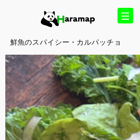
内
容
を
ス
キ
鮮魚のスパイシー・カルパッチョ
ッ
プ