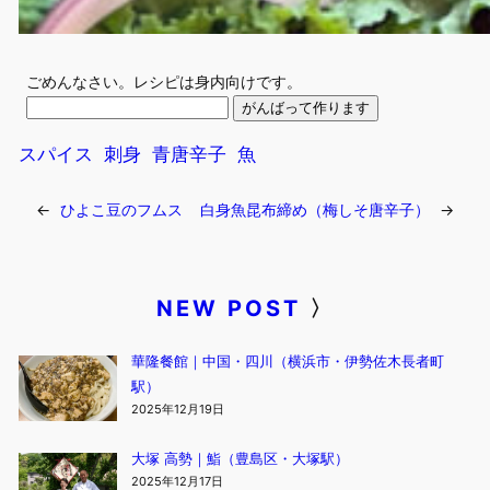
ごめんなさい。レシピは身内向けです。
スパイス
刺身
青唐辛子
魚
←
ひよこ豆のフムス
白身魚昆布締め（梅しそ唐辛子）
→
NEW POST
〉
華隆餐館｜中国・四川（横浜市・伊勢佐木長者町
駅）
2025年12月19日
大塚 高勢｜鮨（豊島区・大塚駅）
2025年12月17日